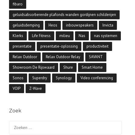
fibaro
geluidsabsorberende plafonds wanden gordijnen schilderijen
geluidsdemping
Heos
inbouwspeakers
Invicta
Klerks
Life Fitness
milieu
Nas
nas systemen
presentatie
presentatie-oplossing
productiviteit
Relax Outdoor
Relax Outdoor Relay
SAVANT
Showroom De Rijswaard
Shure
Smart Home
Sonos
Superdry
Synology
Video conferencing
VOIP
Z-Wave
Zoek
Zoeken
naar: