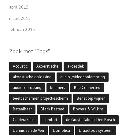
april 2015
maart 2015
februari 2015
Zoek met “Tags”
Acoustic
Akoerstische
akoestiek
akoestische oplossing
audio-/videoconferencing
audio-oplossing
beamers
Bee Connected
beeldschermen projectiescherm
Bensdorp wijnen
Betaalbaar
Black Bastard
Bowers & Wilkins
CalderaSpas
comfort
de Gruyterfabriek Den Bosch
Dennis van de Ven
Domotica
Draadloos systeem