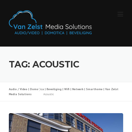
Skip
to
content
TAG:
ACOUSTIC
Audio / Video | Domotica | Beveiliging | Wifi | Netwerk | Smarthome | Van Zelst
Media Solutions
Acoustic