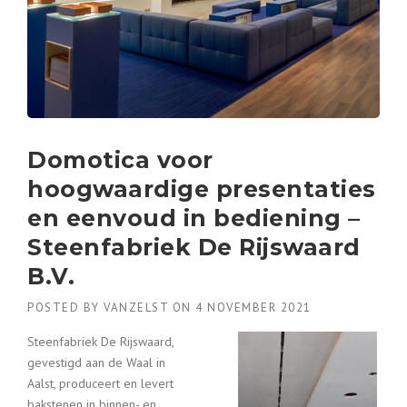
Domotica voor
hoogwaardige presentaties
en eenvoud in bediening –
Steenfabriek De Rijswaard
B.V.
POSTED BY
VANZELST
ON
4 NOVEMBER 2021
Steenfabriek De Rijswaard,
gevestigd aan de Waal in
Aalst, produceert en levert
bakstenen in binnen- en