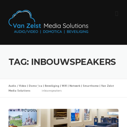
Skip
to
content
TAG:
INBOUWSPEAKERS
Audio / Video | Domotica | Beveiliging | Wifi | Netwerk | Smarthome | Van Zelst
Media Solutions
inbouwspeakers