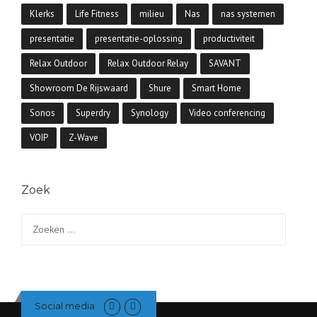
Klerks
Life Fitness
milieu
Nas
nas systemen
presentatie
presentatie-oplossing
productiviteit
Relax Outdoor
Relax Outdoor Relay
SAVANT
Showroom De Rijswaard
Shure
Smart Home
Sonos
Superdry
Synology
Video conferencing
VOIP
Z-Wave
Zoek
Zoeken
naar:
Social media