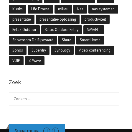
Klerks
Life Fitness
milieu
Nas
nas systemen
presentatie
presentatie-oplossing
productiviteit
Relax Outdoor
Relax Outdoor Relay
SAVANT
Showroom De Rijswaard
Shure
Smart Home
Sonos
Superdry
Synology
Video conferencing
VOIP
Z-Wave
Zoek
Zoeken
naar:
Social media