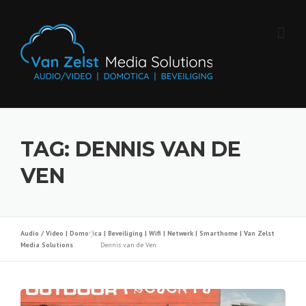
Skip
to
content
TAG:
DENNIS VAN DE
VEN
Audio / Video | Domotica | Beveiliging | Wifi | Netwerk | Smarthome | Van Zelst
Media Solutions
Dennis van de Ven