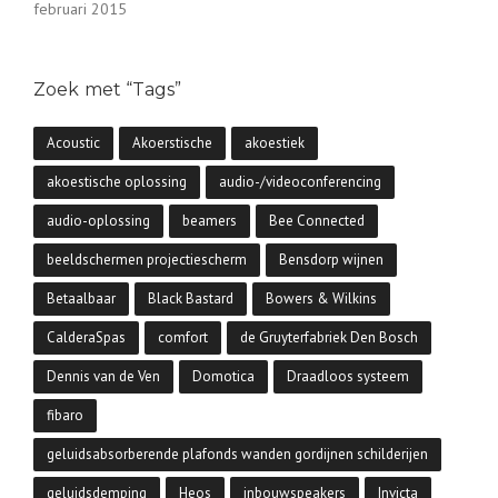
februari 2015
Zoek met “Tags”
Acoustic
Akoerstische
akoestiek
akoestische oplossing
audio-/videoconferencing
audio-oplossing
beamers
Bee Connected
beeldschermen projectiescherm
Bensdorp wijnen
Betaalbaar
Black Bastard
Bowers & Wilkins
CalderaSpas
comfort
de Gruyterfabriek Den Bosch
Dennis van de Ven
Domotica
Draadloos systeem
fibaro
geluidsabsorberende plafonds wanden gordijnen schilderijen
geluidsdemping
Heos
inbouwspeakers
Invicta