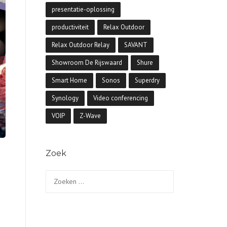
presentatie-oplossing
productiviteit
Relax Outdoor
Relax Outdoor Relay
SAVANT
Showroom De Rijswaard
Shure
Smart Home
Sonos
Superdry
Synology
Video conferencing
VOIP
Z-Wave
Zoek
Zoeken
naar: