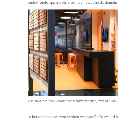
audiovisuele apparatuur is echt een plus van dit domotic
Domotica met hoogwaardige presentatieschermen, licht en audio-op
In het domoticasysteem hebben we voor De Rijswaard be