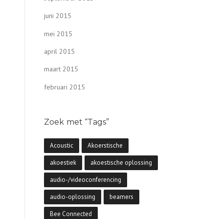
juni 2015
mei 2015
april 2015
maart 2015
februari 2015
Zoek met “Tags”
Acoustic
Akoerstische
akoestiek
akoestische oplossing
audio-/videoconferencing
audio-oplossing
beamers
Bee Connected