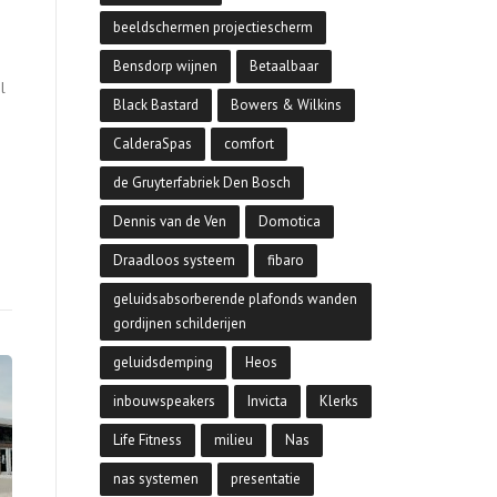
beeldschermen projectiescherm
Bensdorp wijnen
Betaalbaar
l
Black Bastard
Bowers & Wilkins
CalderaSpas
comfort
de Gruyterfabriek Den Bosch
Dennis van de Ven
Domotica
Draadloos systeem
fibaro
geluidsabsorberende plafonds wanden
gordijnen schilderijen
geluidsdemping
Heos
inbouwspeakers
Invicta
Klerks
Life Fitness
milieu
Nas
nas systemen
presentatie