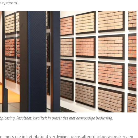
asysteem.’
lossing. Resultaat: kwaliteit in presenties met eenvoudige bediening.
amers die in het plafond verdwijnen geïnstalleerd, inbouwspeakers en