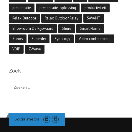
presentatie
presentatie-oplossing
productiviteit
Relax Outdoor
Relax Outdoor Relay
SAVANT
Showroom De Rijswaard
Shure
Smart Home
Sonos
Superdry
Synology
Video conferencing
VOIP
Z-Wave
Zoek
Zoeken
naar:
Social media