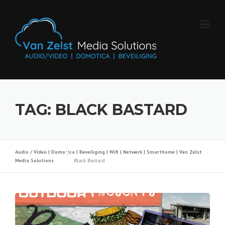
Skip
to
content
TAG:
BLACK BASTARD
Audio / Video | Domotica | Beveiliging | Wifi | Netwerk | Smarthome | Van Zelst
Media Solutions
Black Bastard