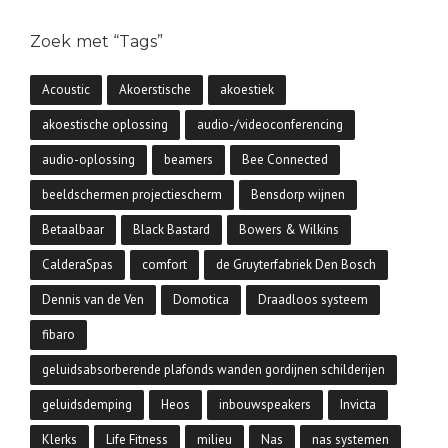
Zoek met “Tags”
Acoustic
Akoerstische
akoestiek
akoestische oplossing
audio-/videoconferencing
audio-oplossing
beamers
Bee Connected
beeldschermen projectiescherm
Bensdorp wijnen
Betaalbaar
Black Bastard
Bowers & Wilkins
CalderaSpas
comfort
de Gruyterfabriek Den Bosch
Dennis van de Ven
Domotica
Draadloos systeem
fibaro
geluidsabsorberende plafonds wanden gordijnen schilderijen
geluidsdemping
Heos
inbouwspeakers
Invicta
Klerks
Life Fitness
milieu
Nas
nas systemen